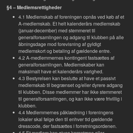
§4 – Medlemsrettigheder
4.1 Medlemskab af foreningen opnås ved køb af et
A-medlemskab. Et helt kalenderårs medlemskab
(januar-december) med stemmeret til
generalforsamlingen og adgang til klubben på alle
åbningsdage mod forevisning af gyldigt
medlemskort og betaling af gældende entre.
4.2 A-medlemmernes kontingent fastsættes af
generalforsamlingen. Medlemskaber kan
maksimalt have et kalenderårs varighed.
4.3 Bestyrelsen kan beslutte at have et passivt
medlemskab til begrænset og/eller dyrere adgang
til klubben. Disse medlemmer har ikke stemmeret
til generalforsamlingen, og kan ikke være frivillig i
klubben.
4.4 Medlemmernes påklædning i foreningens
lokaler skal følge den til enhver tid gældende
dresscode, der fastsættes i forretningsordenen.
4.5 Et medlem kan gives karantæne eller